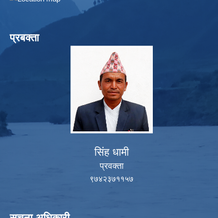
प्रबक्ता
सिंह धामी
प्रवक्ता
९७४२३७११५७
सुचना अधिकारी