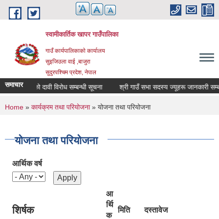
Skip to main content
स्वामीकार्तिक खापर गाउँपालिका
गाउँ कार्यपालिकाकाे कार्यालय
सुइजिउला वाई ,बाजुरा
सुदुरपश्चिम प्रदेश, नेपाल
समाचार
हान दर्ताको दावी विरोध सम्बन्धी सूचना
श्री गाउँ सभा सदस्य ज्यूहरू जानकारी सम्बन्धमा
You are here
Home
»
कार्यक्रम तथा परियोजना
» योजना तथा परियोजना
योजना तथा परियोजना
आर्थिक वर्ष
आ
र्थि
शिर्षक
मिति
दस्तावेज
क