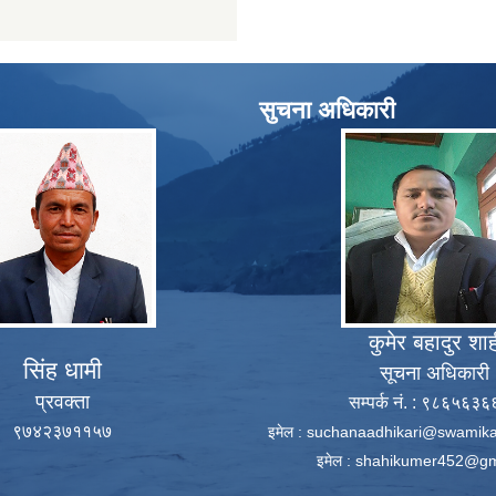
सुचना अधिकारी
कुमेर बहादुर शा
सिंह धामी
सूचना अधिकारी
प्रवक्ता
सम्पर्क नं. : ९८६५६३
९७४२३७११५७
इमेल :
suchanaadhikari@swamika
इमेल :
shahikumer452@gm