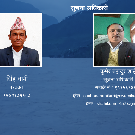
सुचना अधिकारी
कुमेर बहादुर शा
सिंह धामी
सूचना अधिकारी
प्रवक्ता
सम्पर्क नं. : ९८६५६३
९७४२३७११५७
इमेल :
suchanaadhikari@swamika
इमेल :
shahikumer452@gm