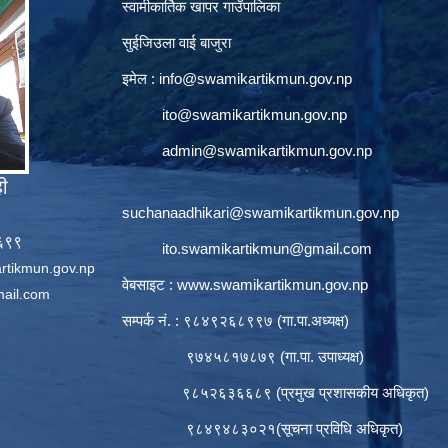
स्वामीकार्तिक खापर गाउँपालिका
सुईजिउला वाई बाजुरा
इमेल :
info@swamikartikmun.gov.np
ito@swamikartikmun.gov.np
admin@swamikartikmun.gov.np
ही
suchanaadhikari@swamikartikmun.gov.np
६६९९
ito.swamikartikmun@gmail.com
rtikmun.gov.np
वेबसाइट :
www.swamikartikmun.gov.np
ail.com
सम्पर्क नं. : ९८४९२६८९९७ (गा.पा.अध्यक्ष)
९७४५८१७८७९ (गा.पा. उपाध्यक्ष)
९८५२६३६६८९ (प्रमुख प्रशासकीय अधिकृत)
९८४९४८३०२१(सूचना प्रविधि अधिकृत)