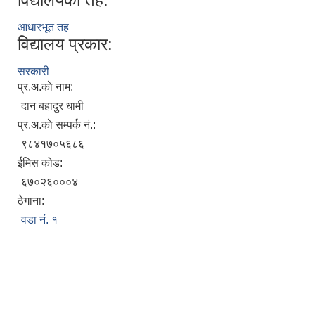
आधारभूत तह
विद्यालय प्रकार:
सरकारी
प्र.अ.काे नाम:
दान बहादुर धामी
प्र.अ.काे सम्पर्क नं.:
९८४१७०५६८६
ईमिस कोड:
६७०२६०००४
ठेगाना:
वडा न‌ं. १