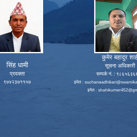
कुमेर बहादुर शा
सिंह धामी
सूचना अधिकारी
प्रवक्ता
सम्पर्क नं. : ९८६५६३
९७४२३७११५७
इमेल :
suchanaadhikari@swamika
इमेल :
shahikumer452@gm