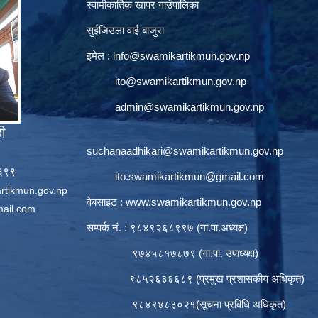
स्वामीकार्तिक खापर गाउँपालिका
सुईजिउला वाई बाजुरा
इमेल :
info@swamikartikmun.gov.np
ito@swamikartikmun.gov.np
admin@swamikartikmun.gov.np
ही
suchanaadhikari@swamikartikmun.gov.np
६६९९
ito.swamikartikmun@gmail.com
rtikmun.gov.np
वेबसाइट :
www.swamikartikmun.gov.np
ail.com
सम्पर्क नं. : ९८४९२६८९९७ (गा.पा.अध्यक्ष)
९७४५८१७८७९ (गा.पा. उपाध्यक्ष)
९८५२६३६६८९ (प्रमुख प्रशासकीय अधिकृत)
९८४९४८३०२१(सूचना प्रविधि अधिकृत)