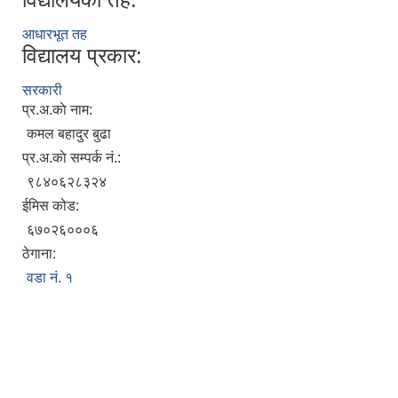
आधारभूत तह
विद्यालय प्रकार:
सरकारी
प्र.अ.काे नाम:
कमल बहादुर बुढा
प्र.अ.काे सम्पर्क नं.:
९८४०६२८३२४
ईमिस कोड:
६७०२६०००६
ठेगाना:
वडा न‌ं. १