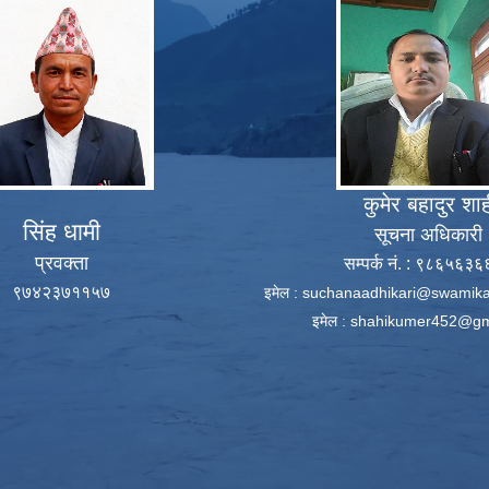
कुमेर बहादुर शा
सिंह धामी
सूचना अधिकारी
प्रवक्ता
सम्पर्क नं. : ९८६५६३
९७४२३७११५७
इमेल :
suchanaadhikari@swamika
इमेल :
shahikumer452@gm