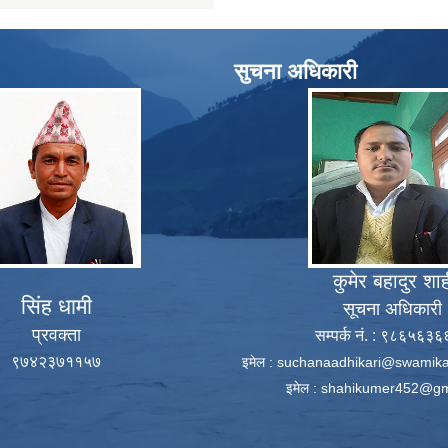
सुचना अधिकारी
कुमेर बहादुर शा
सिंह धामी
सूचना अधिकारी
प्रवक्ता
सम्पर्क नं. : ९८६५६३
९७४२३७११५७
इमेल :
suchanaadhikari@swamika
इमेल :
shahikumer452@gm