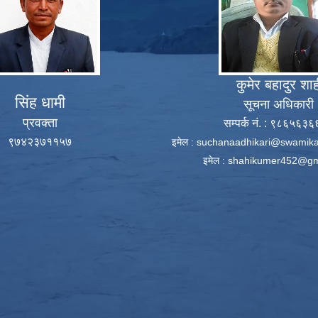
कुमेर बहादुर शा
सिंह धामी
सूचना अधिकारी
प्रवक्ता
सम्पर्क नं. : ९८६५६३
९७४२३७११५७
इमेल :
suchanaadhikari@swamika
इमेल :
shahikumer452@gm