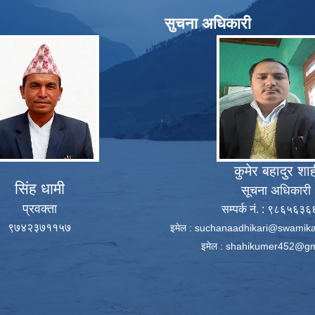
सुचना अधिकारी
कुमेर बहादुर शा
सिंह धामी
सूचना अधिकारी
प्रवक्ता
सम्पर्क नं. : ९८६५६३
९७४२३७११५७
इमेल :
suchanaadhikari@swamika
इमेल :
shahikumer452@gm