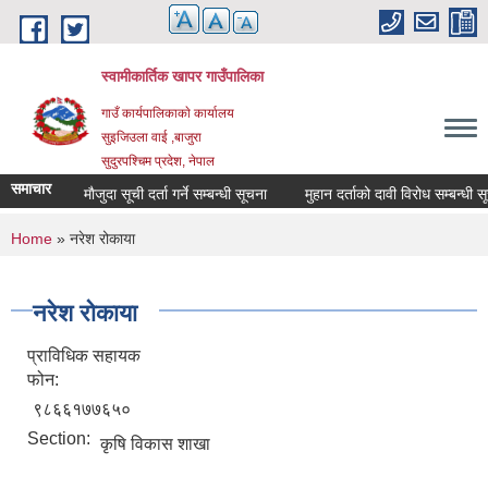
Skip to main content
स्वामीकार्तिक खापर गाउँपालिका
गाउँ कार्यपालिकाकाे कार्यालय
सुइजिउला वाई ,बाजुरा
सुदुरपश्चिम प्रदेश, नेपाल
समाचार
माैजुदा सूची दर्ता गर्ने सम्बन्धी सूचना
मुहान दर्ताको दावी विरोध सम्बन्धी सूचना
You are here
Home
» नरेश रोकाया
नरेश रोकाया
प्राविधिक सहायक
फोन:
९८६६१७७६५०
Section:
कृषि विकास शाखा