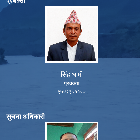
प्रबक्ता
सिंह धामी
प्रवक्ता
९७४२३७११५७
सुचना अधिकारी