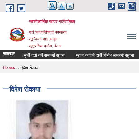
Skip to main content
स्वामीकार्तिक खापर गाउँपालिका
गाउँ कार्यपालिकाकाे कार्यालय
सुइजिउला वाई ,बाजुरा
सुदुरपश्चिम प्रदेश, नेपाल
समाचार
माैजुदा सूची दर्ता गर्ने सम्बन्धी सूचना
मुहान दर्ताको दावी विरोध सम्बन्धी सूचना
You are here
Home
» दिपेश राेकाया
दिपेश राेकाया