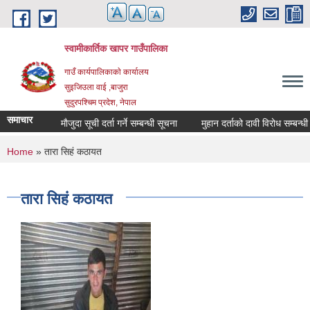
Skip to main content
स्वामीकार्तिक खापर गाउँपालिका
गाउँ कार्यपालिकाकाे कार्यालय
सुइजिउला वाई ,बाजुरा
सुदुरपश्चिम प्रदेश, नेपाल
समाचार
माैजुदा सूची दर्ता गर्ने सम्बन्धी सूचना
मुहान दर्ताको दावी विरोध सम्बन्धी सूचना
You are here
Home
» तारा सिह‌ं कठायत
तारा सिह‌ं कठायत