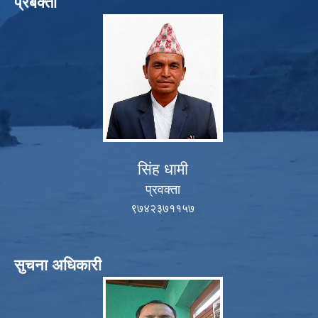
प्रबक्ता
सिंह धामी
प्रवक्ता
९७४२३७११५७
सुचना अधिकारी