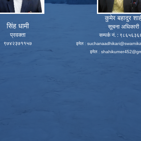
कुमेर बहादुर शा
सिंह धामी
सूचना अधिकारी
प्रवक्ता
सम्पर्क नं. : ९८६५६३
९७४२३७११५७
इमेल :
suchanaadhikari@swamika
इमेल :
shahikumer452@gm