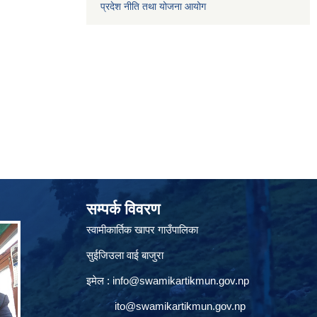
प्रदेश नीति तथा योजना आयोग
सम्पर्क विवरण
स्वामीकार्तिक खापर गाउँपालिका
सुईजिउला वाई बाजुरा
इमेल :
info@swamikartikmun.gov.np
ito@swamikartikmun.gov.np