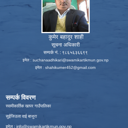
कुमेर बहादुर शाही
सूचना अधिकारी
सम्पर्क नं. : ९८६५६३६६९९
इमेल :
suchanaadhikari@swamikartikmun.gov.np
इमेल :
shahikumer452@gmail.com
सम्पर्क विवरण
स्वामीकार्तिक खापर गाउँपालिका
सुईजिउला वाई बाजुरा
इमेल :
info@swamikartikmun.gov.np