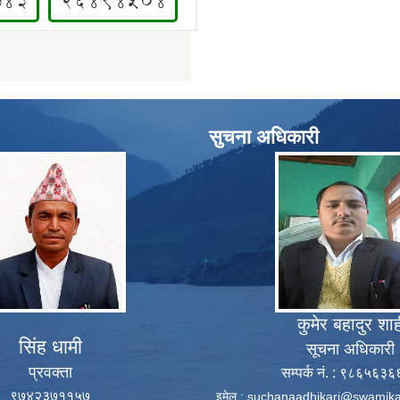
सुचना अधिकारी
कुमेर बहादुर शा
सिंह धामी
सूचना अधिकारी
प्रवक्ता
सम्पर्क नं. : ९८६५६३
९७४२३७११५७
इमेल :
suchanaadhikari@swamika