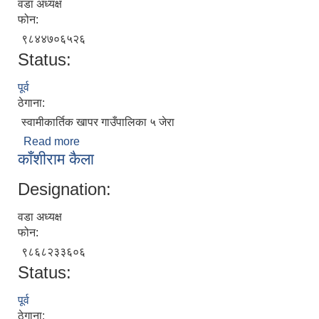
वडा अध्यक्ष
फोन:
९८४४७०६५२६
Status:
पूर्व
ठेगाना:
स्वामीकार्तिक खापर गाउँपालिका ५ जेरा
Read more
about विष्णु बहादुर शाही
काँशीराम कैला
Designation:
वडा अध्यक्ष
फोन:
९८६८२३३६०६
Status:
पूर्व
ठेगाना: