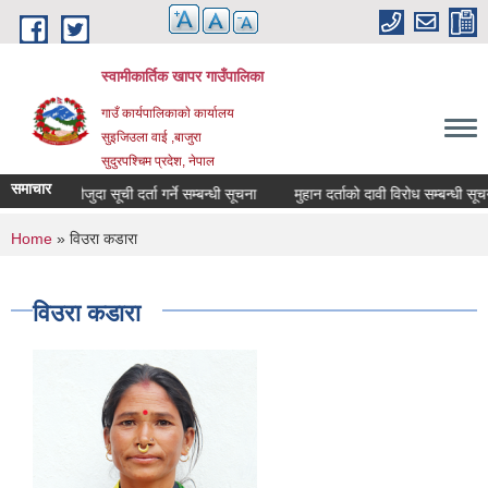
Skip to main content
स्वामीकार्तिक खापर गाउँपालिका
गाउँ कार्यपालिकाकाे कार्यालय
सुइजिउला वाई ,बाजुरा
सुदुरपश्चिम प्रदेश, नेपाल
समाचार
माैजुदा सूची दर्ता गर्ने सम्बन्धी सूचना
मुहान दर्ताको दावी विरोध सम्बन्धी सूचना
You are here
Home
» विउरा कडारा
विउरा कडारा