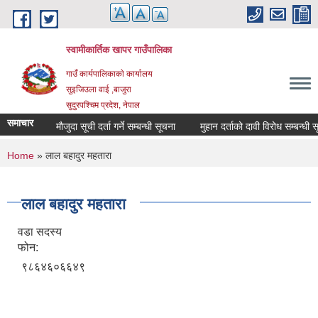
Skip to main content
स्वामीकार्तिक खापर गाउँपालिका
गाउँ कार्यपालिकाकाे कार्यालय
सुइजिउला वाई ,बाजुरा
सुदुरपश्चिम प्रदेश, नेपाल
समाचार
माैजुदा सूची दर्ता गर्ने सम्बन्धी सूचना
मुहान दर्ताको दावी विरोध सम्बन्धी सूचना
You are here
Home
» लाल बहादुर महतारा
लाल बहादुर महतारा
वडा सदस्य
फोन:
९८६४६०६६४९