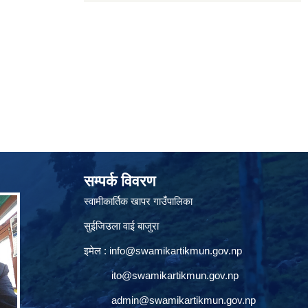
सम्पर्क विवरण
स्वामीकार्तिक खापर गाउँपालिका
सुईजिउला वाई बाजुरा
इमेल :
info@swamikartikmun.gov.np
ito@swamikartikmun.gov.np
admin@swamikartikmun.gov.np