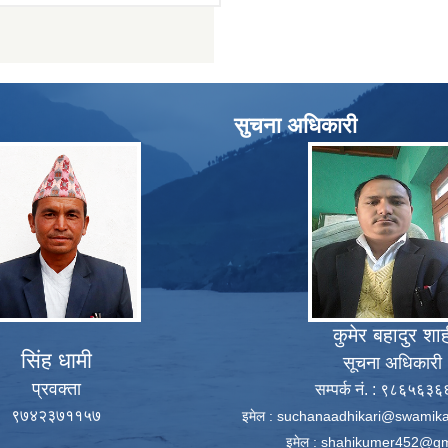
सुचना अधिकारी
कुमेर बहादुर शा
सिंह धामी
सूचना अधिकारी
प्रवक्ता
सम्पर्क नं. : ९८६५६३
९७४२३७११५७
इमेल :
suchanaadhikari@swamika
इमेल :
shahikumer452@gm